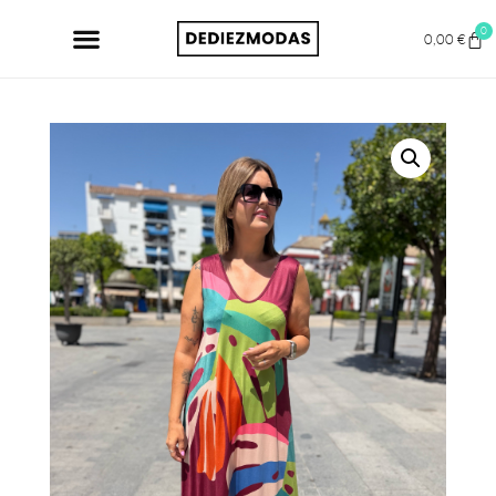
0
0,00
€