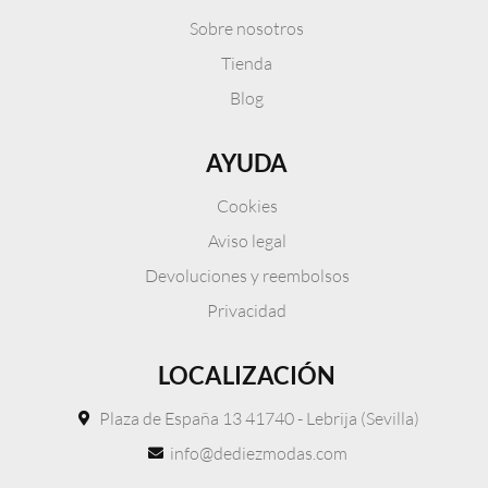
Sobre nosotros
Tienda
Blog
AYUDA
Cookies
Aviso legal
Devoluciones y reembolsos
Privacidad
LOCALIZACIÓN
Plaza de España 13 41740 - Lebrija (Sevilla)
info@dediezmodas.com