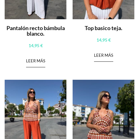
Pantalón recto bámbula
Top basico teja.
blanco.
14,95
€
14,95
€
LEER MÁS
LEER MÁS