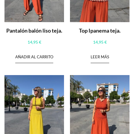
Pantalón balón liso teja.
Top Ipanema teja.
14,95
€
14,95
€
AÑADIR AL CARRITO
LEER MÁS