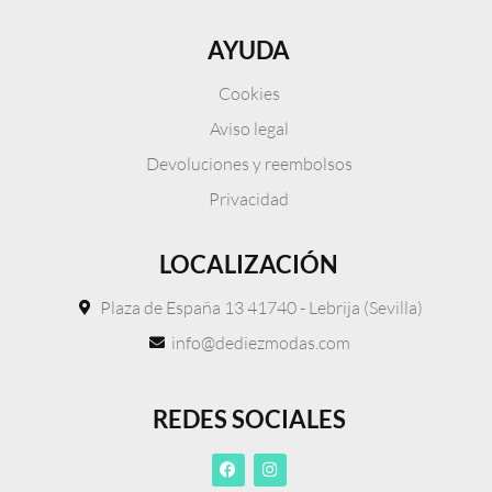
AYUDA
Cookies
Aviso legal
Devoluciones y reembolsos
Privacidad
LOCALIZACIÓN
Plaza de España 13 41740 - Lebrija (Sevilla)
info@dediezmodas.com
REDES SOCIALES