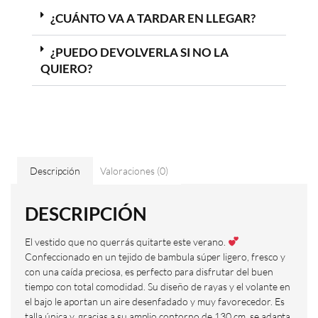
¿CUÁNTO VA A TARDAR EN LLEGAR?
¿PUEDO DEVOLVERLA SI NO LA
QUIERO?
Descripción
Valoraciones (0)
DESCRIPCIÓN
El vestido que no querrás quitarte este verano.
Confeccionado en un tejido de bambula súper ligero, fresco y
con una caída preciosa, es perfecto para disfrutar del buen
tiempo con total comodidad. Su diseño de rayas y el volante en
el bajo le aportan un aire desenfadado y muy favorecedor. Es
talla única y, gracias a su amplio contorno de 130 cm, se adapta