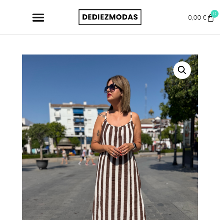
0
0,00
€