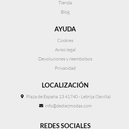
Tienda
Blog
AYUDA
Cookies
Aviso legal
Devoluciones y reembolsos
Privacidad
LOCALIZACIÓN
Plaza de España 13 41740 - Lebrija (Sevilla)
info@dediezmodas.com
REDES SOCIALES